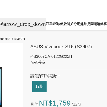
arrow_drop_down
商城
訂單查詢/繳款
關於分期趣
常見問題
聯絡客
Apple訂閱制
捷安特訂閱制
倚天酷碁無卡分
obook S16 (S3607)
ASUS Vivobook S16 (S3607)
※S3607CA-0122G225H
※夜幕灰
請選擇訂閱期數：
12期
NT$1,759
月付
*12期