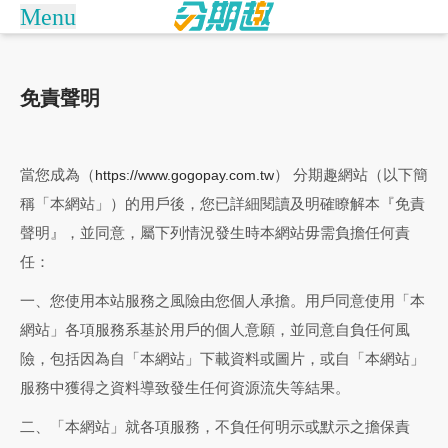
Menu
arrow_drop_down
商城
免責聲明
Apple訂閱制
捷安特訂閱制
訂單查詢/繳款
倚天酷碁無卡分期
關於分期趣
當您成為（
）
網站（以下簡
分期趣
https://www.gogopay.com.tw
稱「本網站」）的用戶後，您已詳細閱讀及明確瞭解本『免責
常見問題
聲明』，並同意，屬下列情況發生時本網站毋需負擔任何責
任：
聯絡客服
一、您使用本站服務之風險由您個人承擔。用戶同意使用「本
網站」各項服務系基於用戶的個人意願，並同意自負任何風
險，包括因為自「本網站」下載資料或圖片，或自「本網站」
服務中獲得之資料導致發生任何資源流失等結果。
二、「本網站」就各項服務，不負任何明示或默示之擔保責